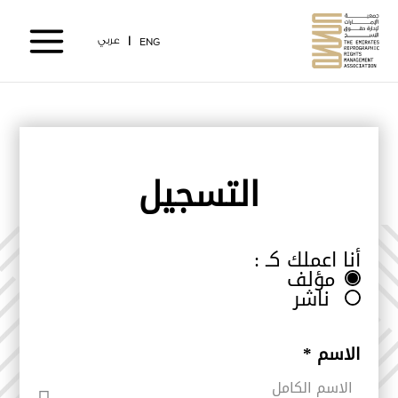
خطي
لى
عربي
ENG
لمحتوى
التسجيل
أنا اعملك كـ :
مؤلف
ناشر
الاسم
*